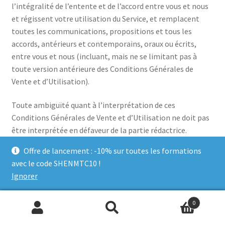
l’intégralité de l’entente et de l’accord entre vous et nous
et régissent votre utilisation du Service, et remplacent
toutes les communications, propositions et tous les
accords, antérieurs et contemporains, oraux ou écrits,
entre vous et nous (incluant, mais ne se limitant pas à
toute version antérieure des Conditions Générales de
Vente et d’Utilisation).
Toute ambiguïté quant à l’interprétation de ces
Conditions Générales de Vente et d’Utilisation ne doit pas
être interprétée en défaveur de la partie rédactrice.
Offre de lancement : -10% sur toutes les formations
avec le code SHENMTC10 !
Ignorer
ARTICLE 18 – LOI APPLICABLE
0
Ces Conditions Générales de Vente et d’Utilisation, ainsi
Recherche
Recherche
que tout autre accord séparé par le biais duquel nous vous