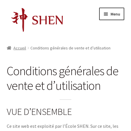
Aller
Aller
Menu
à
au
la
contenu
navigation
Accueil
Accueil
Conditions générales de vente et d’utilisation
Ouvrir
Massage
le
Conditions générales de
menu
Points d’acupuncture
enfant
vente et d’utilisation
Ouvrir
Qi Gong
le
menu
Réflexologie plantaire
enfant
VUE D’ENSEMBLE
Ce site web est exploité par l’École SHEN. Sur ce site, les